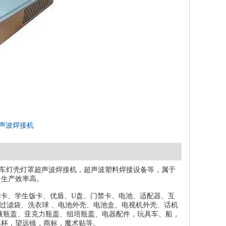
声波焊接机
汽车灯壳灯罩超声波焊接机，超声波塑料焊接设备等，属于
，生产效率高。
C卡、学生饭卡、优盾、U盘、门禁卡、电池、适配器、互
、过滤袋、洗衣球 、电池外壳、电池盒、电视机外壳、话机
液瓶盖、亚克力瓶盖、组培瓶盖、电器配件，玩具车、船，
水杯，望远镜，商标，魔术贴等。