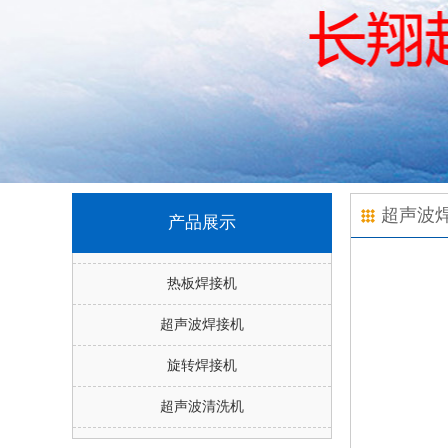
超声波
产品展示
热板焊接机
超声波焊接机
旋转焊接机
超声波清洗机