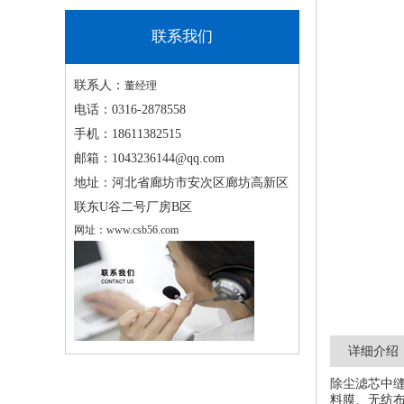
联系我们
联系人：
董经理
电话：
0316-2878558
手机：
18611382515
邮箱：
1043236144@qq.com
地址：
河北省廊坊市安次区廊坊高新区
联东U谷二号厂房B区
网址：
www.csb56.com
详细介绍
除尘滤芯中缝
料膜、无纺