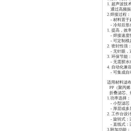
1. 超声波
通过高频振动
2.焊接过程
- 材料置
- 冷却后
1. 提高，
- 焊接速度
- 可定制
2. 密封性强
- 无针眼，
3. 环保节能
- 无需胶
4. 自动化
- 可集成
适用材料滤
PP（聚丙烯
折叠滤芯、
1.功率选择
- 小型滤芯：
- 厚层或多层
2. 工作台
- 旋转式
- 直线式
3.附加功能