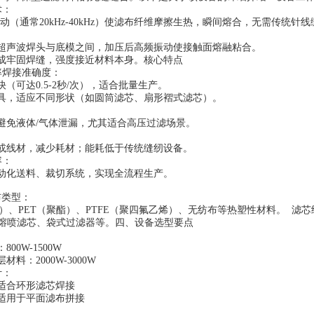
技术：
（通常20kHz-40kHz）使滤布纤维摩擦生热，瞬间熔合，无需传统
：
于超声波焊头与底模之间，加压后高频振动使接触面熔融粘合。
形成牢固焊缝，强度接近材料本身。核心特点
效率焊接准确度：
快（可达0.5-2秒/次），适合批量生产。
模具，适应不同形状（如圆筒滤芯、扇形褶式滤芯）。
：
避免液体/气体泄漏，尤其适合高压过滤场景。
：
水或线材，减少耗材；能耗低于传统缝纫设备。
兼容：
自动化送料、裁切系统，实现全流程生产。
布类型：
）、PET（聚酯）、PTFE（聚四氟乙烯）、无纺布等热塑性材料。 滤
熔喷滤芯、袋式过滤器等。四、设备选型要点
：
800W-1500W
材料：2000W-3000W
设计：
：适合环形滤芯焊接
：适用于平面滤布拼接
：