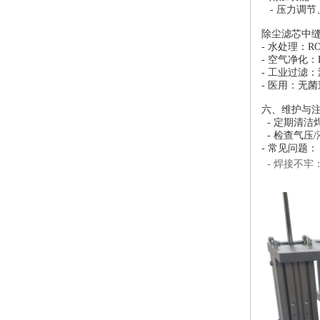
- 压力调
除尘滤芯中
- 水处理：
- 空气净化
- 工业过滤
- 医用：无
六、维护与
- 定期清
- 检查气压
- 常见问题
- 焊接不牢