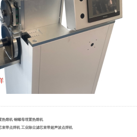
置热熔机 铜螺母埋置热熔机
芯束带点焊机 工业除尘滤芯束带超声波点焊机