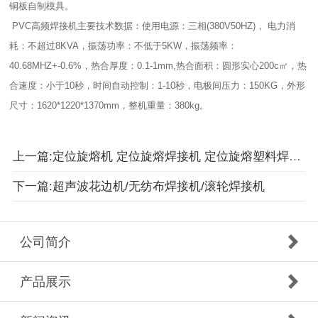
铜板自制模具。
PVC高频焊接机
主要技术数据：使用电源：三相(380V50HZ)， 电力消
耗：不超过8KVA，振荡功率：不低于5KW，振荡频率：
40.68MHZ+-0.6%，热合厚度：0.1-1mm,热合面积：圆形实心200c㎡，热
合速度：小于10秒，时间自动控制：1-10秒，电极间压力：150KG，外形
尺寸：1620*1220*1370mm，整机重量：380kg。
上一篇:定位旋熔机 定位旋熔焊接机 定位旋熔塑料焊接机
下一篇:超声波花边机/无纺布焊接机/滚轮焊接机
公司简介
产品展示