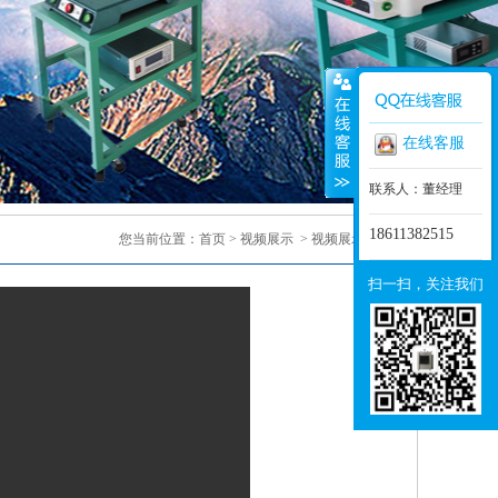
在线客服
联系人：董经理
18611382515
您当前位置：
首页
>
视频展示
>
视频展示
> 正文
扫一扫，关注我们