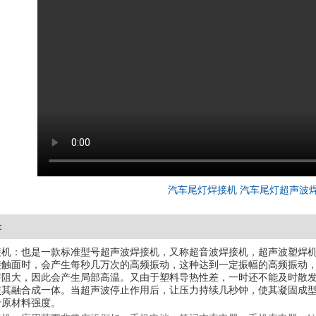
汽车尾灯焊接机 汽车尾灯超声波
：
接机：也是一款标准型号超声波焊接机，又称超音波焊接机，超声波塑焊
接触面时，会产生每秒几万次的高频振动，这种达到一定振幅的高频振动
声阻大，因此会产生局部高温。又由于塑料导热性差，一时还不能及时散
使其融合成一体。当超声波停止作用后，让压力持续几秒钟，使其凝固成
于原材料强度。